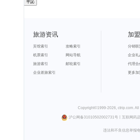
平訫
旅游资讯
加
宾馆索引
攻略索引
分销联
机票索引
网站导航
企业礼
旅游索引
邮轮索引
代理合
企业差旅索引
更多加
Copyright©
1999-
2026
,
ctrip.com
. Al
沪公网备31010502002731号
丨
互联网药
违法和不良信息举报电话0