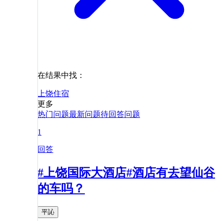
在结果中找：
上饶
住宿
更多
热门问题
最新问题
待回答问题
1
回答
#上饶国际大酒店#酒店有去望仙谷
的车吗？
平訫