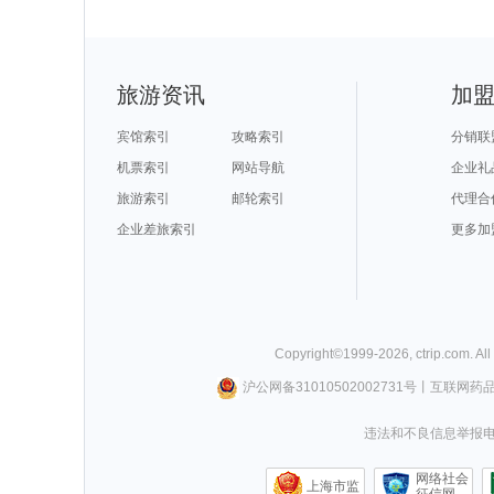
旅游资讯
加
宾馆索引
攻略索引
分销联
机票索引
网站导航
企业礼
旅游索引
邮轮索引
代理合
企业差旅索引
更多加
Copyright©
1999-
2026
,
ctrip.com
. Al
沪公网备31010502002731号
丨
互联网药
违法和不良信息举报电话0
网络社会
上海市监
征信网