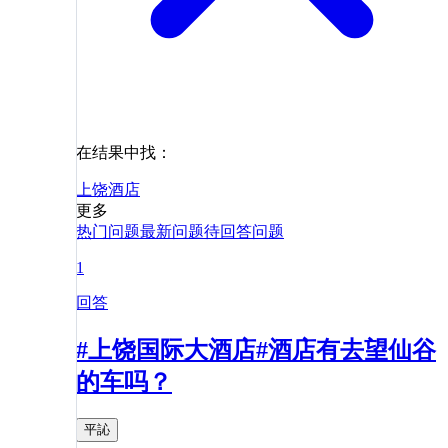
在结果中找：
上饶
酒店
更多
热门问题
最新问题
待回答问题
1
回答
#上饶国际大酒店#酒店有去望仙谷
的车吗？
平訫