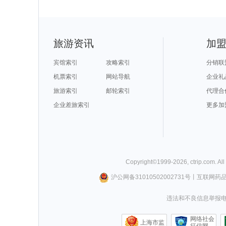
旅游资讯
加
宾馆索引
攻略索引
分销联
机票索引
网站导航
企业礼
旅游索引
邮轮索引
代理合
企业差旅索引
更多加
Copyright©
1999-
2026
,
ctrip.com
. Al
沪公网备31010502002731号
丨
互联网药
违法和不良信息举报电话0
网络社会
上海市监
征信网