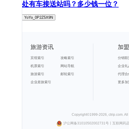
处有车接送站吗？多少钱一位？
YoYo_0P2Z5X9N
旅游资讯
加
宾馆索引
攻略索引
分销联
机票索引
网站导航
企业礼
旅游索引
邮轮索引
代理合
企业差旅索引
更多加
Copyright©
1999-
2026
,
ctrip.com
. Al
沪公网备31010502002731号
丨
互联网药