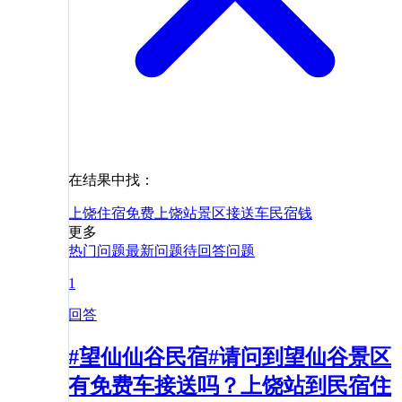
在结果中找：
上饶
住宿
免费
上饶站
景区
接送
车
民宿
钱
更多
热门问题
最新问题
待回答问题
1
回答
#望仙仙谷民宿#请问到望仙谷景区
有免费车接送吗？上饶站到民宿住