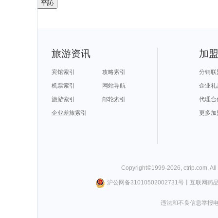
平訫
旅游资讯
加
宾馆索引
攻略索引
分销联
机票索引
网站导航
企业礼
旅游索引
邮轮索引
代理合
企业差旅索引
更多加
Copyright©
1999-
2026
,
ctrip.com
. Al
沪公网备31010502002731号
丨
互联网药
违法和不良信息举报电话0