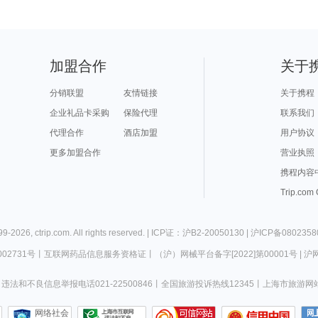
加盟合作
关于
分销联盟
友情链接
关于携程
企业礼品卡采购
保险代理
联系我们
代理合作
酒店加盟
用户协议
更多加盟合作
营业执照
携程内容
Trip.com
99-
2026
,
ctrip.com
. All rights reserved. |
ICP证：沪B2-20050130
|
沪ICP备0802358
02731号
丨
互联网药品信息服务资格证
丨
（沪）网械平台备字[2022]第00001号
|
沪网
违法和不良信息举报电话021-22500846
丨
全国旅游投诉热线12345
丨
上海市旅游网
网络社会