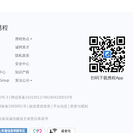
携程
携程热点
诚聘英才
隐私政策
安全中心
中心
知识产权
扫码下载携程App
 Group
算法公示
0号-3
|
网信算备310105117481904230015号
食备1050001号
|
旅游度假资质
|
平台信息
|
资质与规则
站落实诚信建设主体责任承诺书