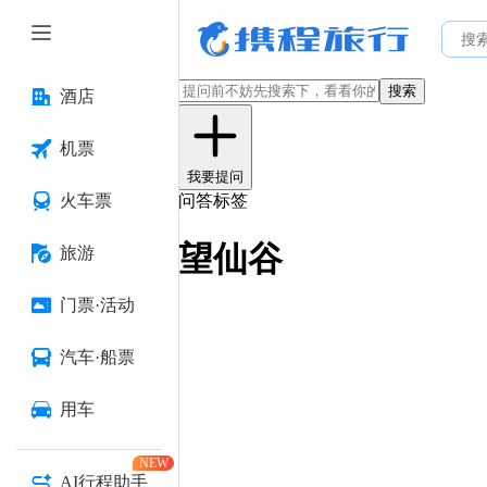
搜索
酒店
机票
我要提问
火车票
问答标签
望仙谷
旅游
门票·活动
汽车·船票
用车
NEW
AI行程助手