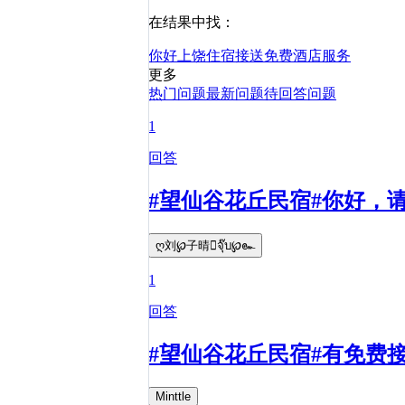
在结果中找：
你好
上饶
住宿
接送
免费
酒店
服务
更多
热门问题
最新问题
待回答问题
1
回答
#望仙谷花丘民宿#你好，
ღ刘℘子晴จุ๊บ℘๛
1
回答
#望仙谷花丘民宿#有免费
Minttle