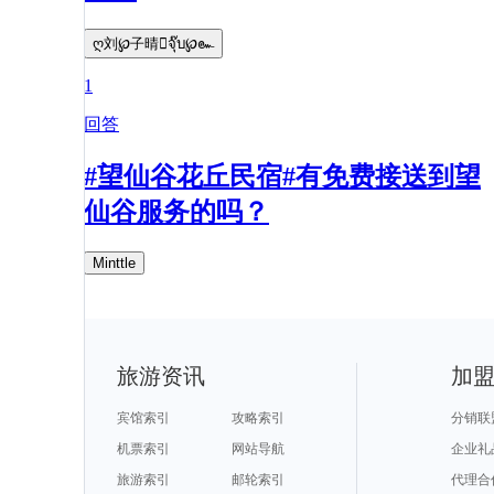
ღ刘℘子晴จุ๊บ℘๛
1
回答
#望仙谷花丘民宿#有免费接送到望
仙谷服务的吗？
Minttle
旅游资讯
加
宾馆索引
攻略索引
分销联
机票索引
网站导航
企业礼
旅游索引
邮轮索引
代理合