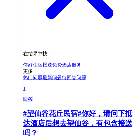
在结果中找：
你好
住宿
接送
免费
酒店
服务
更多
热门问题
最新问题
待回答问题
1
回答
#望仙谷花丘民宿#你好，请问下抵
达酒店后想去望仙谷，有包含接送
吗？