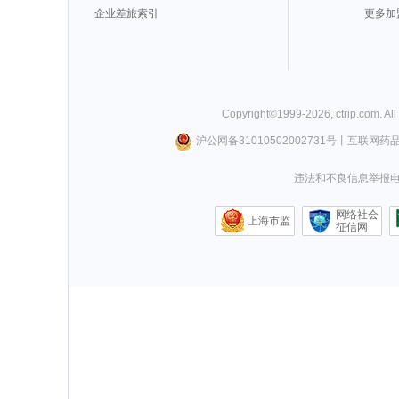
企业差旅索引
更多加
Copyright©
1999-
2026
,
ctrip.com
. Al
沪公网备31010502002731号
丨
互联网药
违法和不良信息举报电话0
网络社会
上海市监
征信网