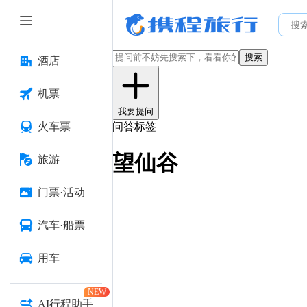
搜索
酒店
机票
我要提问
火车票
问答标签
望仙谷
旅游
门票·活动
汽车·船票
用车
NEW
AI行程助手