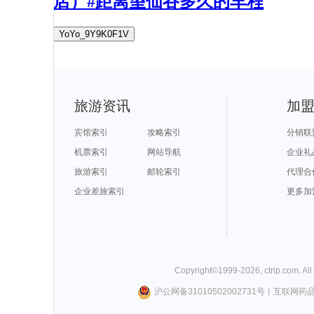
店）#距离望仙谷多久的车程
YoYo_9Y9K0F1V
旅游资讯
加
宾馆索引
攻略索引
分销联
机票索引
网站导航
企业礼
旅游索引
邮轮索引
代理合
企业差旅索引
更多加
Copyright©
1999-
2026
,
ctrip.com
. Al
沪公网备31010502002731号
丨
互联网药