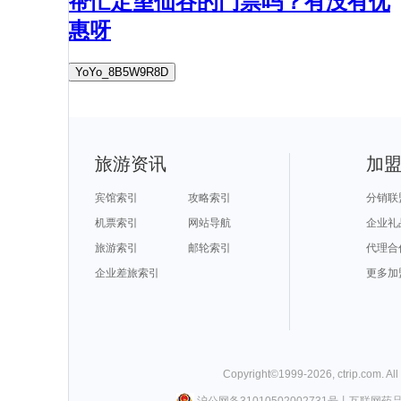
帮忙定望仙谷的门票吗？有没有优
惠呀
YoYo_8B5W9R8D
旅游资讯
加
宾馆索引
攻略索引
分销联
机票索引
网站导航
企业礼
旅游索引
邮轮索引
代理合
企业差旅索引
更多加
Copyright©
1999-
2026
,
ctrip.com
. Al
沪公网备31010502002731号
丨
互联网药