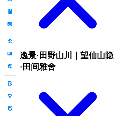
逸景·田野山川｜望仙山隐
·田间雅舍