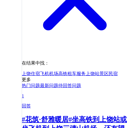
在结果中找：
上饶
住宿
飞机
机场
高铁
租车
服务
上饶站
景区
民宿
更多
热门问题
最新问题
待回答问题
1
回答
#花筑·舒雅暖居#坐高铁到上饶站或