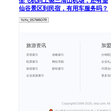
坐飞机到上饶三清山机场，还有望
仙谷景区到民宿，有用车服务吗？
YoYo_0S7W6O7R
旅游资讯
加
宾馆索引
攻略索引
分销联
机票索引
网站导航
企业礼
旅游索引
邮轮索引
代理合
企业差旅索引
更多加
Copyright©
1999-
2026
,
ctrip.com
. Al
沪公网备31010502002731号
丨
互联网药