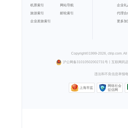
机票索引
网站导航
企业礼
旅游索引
邮轮索引
代理合
企业差旅索引
更多加
Copyright©
1999-
2026
,
ctrip.com
. Al
沪公网备31010502002731号
丨
互联网药
违法和不良信息举报电话0
网络社会
上海市监
征信网