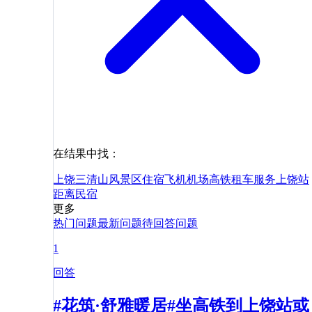
在结果中找：
上饶
三清山风景区
住宿
飞机
机场
高铁
租车
服务
上饶站
距离
民宿
更多
热门问题
最新问题
待回答问题
1
回答
#花筑·舒雅暖居#坐高铁到上饶站或