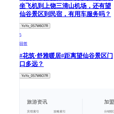
坐飞机到上饶三清山机场，还有望
仙谷景区到民宿，有用车服务吗？
YoYo_0S7W6O7R
5
回答
#花筑·舒雅暖居#距离望仙谷景区门
口多远？
YoYo_0S7W6O7R
旅游资讯
加
宾馆索引
攻略索引
分销联