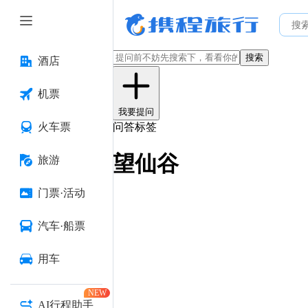
搜索
酒店
机票
我要提问
火车票
问答标签
望仙谷
旅游
门票·活动
汽车·船票
用车
NEW
AI行程助手