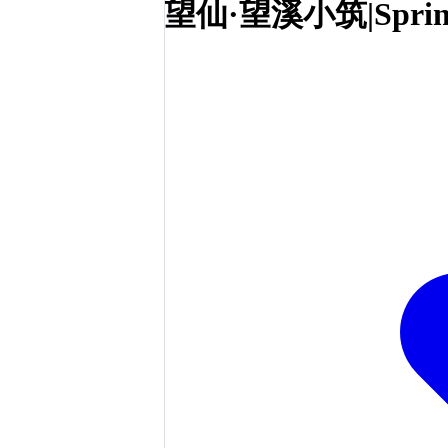
望仙·望溪小筑|Sprin