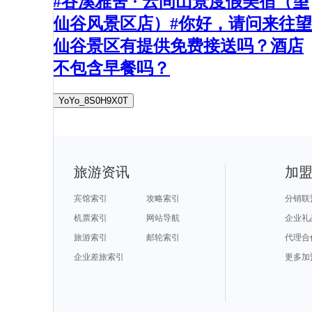
#谷溪雅舍 · 云间山景度假美宿（望
仙谷风景区店）#你好，请问来往望
仙谷景区有提供免费接送吗？酒店
不包含早餐吗？
YoYo_8S0H9X0T
旅游资讯
加
宾馆索引
攻略索引
分销联
机票索引
网站导航
企业礼
旅游索引
邮轮索引
代理合
企业差旅索引
更多加