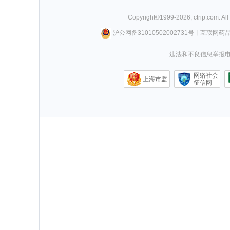
Copyright©
1999-
2026
,
ctrip.com
. Al
沪公网备31010502002731号
丨
互联网药
违法和不良信息举报电话0
网络社会
上海市监
征信网