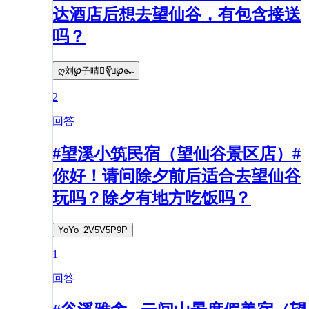
达酒店后想去望仙谷，有包含接送
吗？
ღ刘℘子晴จุ๊บ℘๛
2
回答
#望溪小筑民宿（望仙谷景区店）#
你好！请问除夕前后适合去望仙谷
玩吗？除夕有地方吃饭吗？
YoYo_2V5V5P9P
1
回答