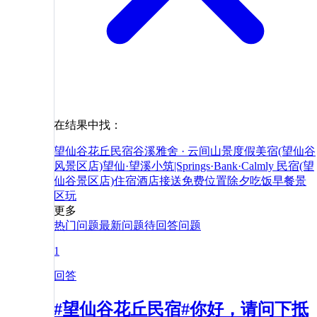
在结果中找：
望仙谷花丘民宿
谷溪雅舍 · 云间山景度假美宿(望仙谷
风景区店)
望仙·望溪小筑|Springs·Bank·Calmly 民宿(望
仙谷景区店)
住宿
酒店
接送
免费
位置
除夕
吃饭
早餐
景
区
玩
更多
热门问题
最新问题
待回答问题
1
回答
#望仙谷花丘民宿#你好，请问下抵