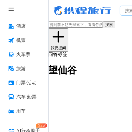
搜索
酒店
机票
我要提问
火车票
问答标签
望仙谷
旅游
门票·活动
汽车·船票
用车
NEW
AI行程助手