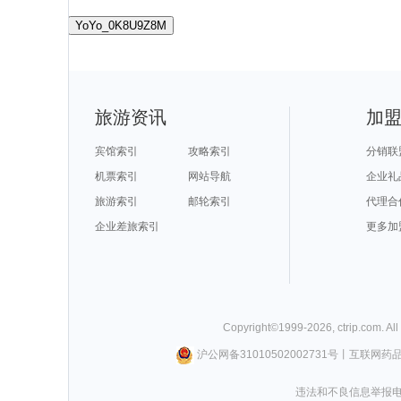
YoYo_0K8U9Z8M
旅游资讯
加
宾馆索引
攻略索引
分销联
机票索引
网站导航
企业礼
旅游索引
邮轮索引
代理合
企业差旅索引
更多加
Copyright©
1999-
2026
,
ctrip.com
. Al
沪公网备31010502002731号
丨
互联网药
违法和不良信息举报电话0