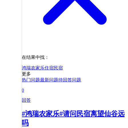
在结果中找：
鸿瑞农家乐
住宿
民宿
更多
热门问题
最新问题
待回答问题
0
回答
#鸿瑞农家乐#请问民宿离望仙谷远
吗