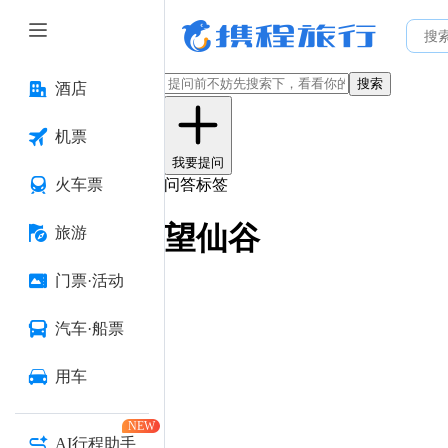
搜索
酒店
机票
我要提问
火车票
问答标签
望仙谷
旅游
门票·活动
汽车·船票
用车
NEW
AI行程助手