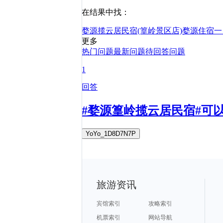
在结果中找：
婺源揽云居民宿(篁岭景区店)
婺源
住宿
一
更多
热门问题
最新问题
待回答问题
1
回答
#婺源篁岭揽云居民宿#可
YoYo_1D8D7N7P
旅游资讯
宾馆索引
攻略索引
机票索引
网站导航