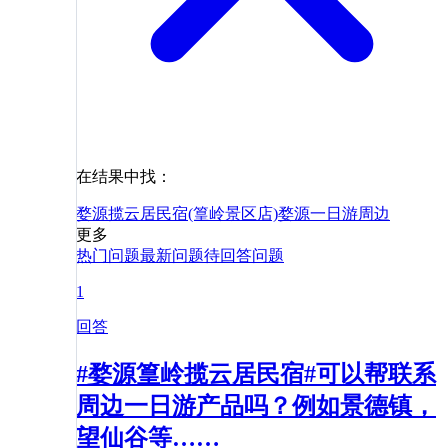
在结果中找：
婺源揽云居民宿(篁岭景区店)
婺源
一日游
周边
更多
热门问题
最新问题
待回答问题
1
回答
#婺源篁岭揽云居民宿#可以帮联系
周边一日游产品吗？例如景德镇，
望仙谷等……