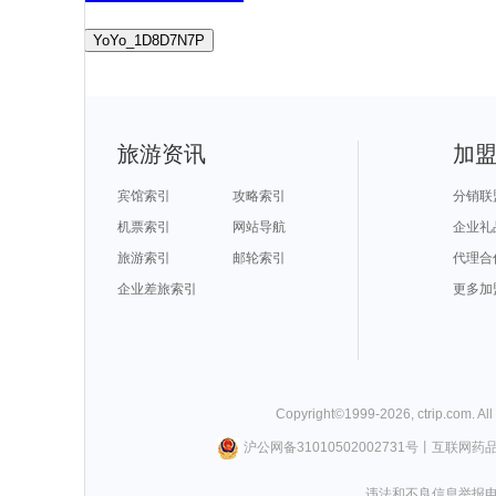
YoYo_1D8D7N7P
旅游资讯
加
宾馆索引
攻略索引
分销联
机票索引
网站导航
企业礼
旅游索引
邮轮索引
代理合
企业差旅索引
更多加
Copyright©
1999-
2026
,
ctrip.com
. Al
沪公网备31010502002731号
丨
互联网药
违法和不良信息举报电话0