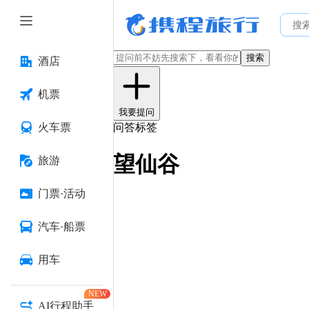
搜索
酒店
机票
我要提问
火车票
问答标签
望仙谷
旅游
门票·活动
汽车·船票
用车
NEW
AI行程助手