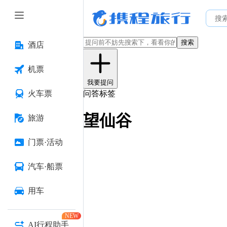
搜索
酒店
机票
我要提问
火车票
问答标签
望仙谷
旅游
门票·活动
汽车·船票
用车
NEW
AI行程助手