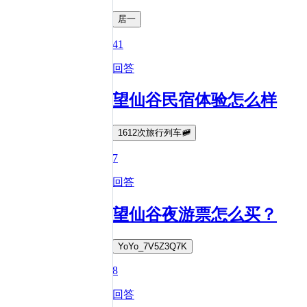
居一
41
回答
望仙谷民宿体验怎么样
1612次旅行列车🚞
7
回答
望仙谷夜游票怎么买？
YoYo_7V5Z3Q7K
8
回答