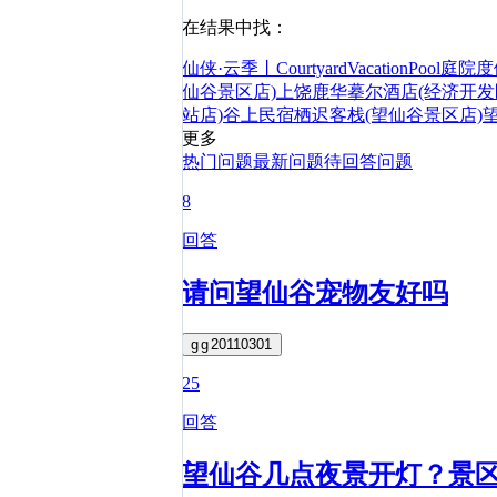
在结果中找：
仙侠·云季丨CourtyardVacationPoo
仙谷景区店)
上饶鹿华摹尔酒店(经济开发
站店)
谷上民宿
栖迟客栈(望仙谷景区店)
更多
热门问题
最新问题
待回答问题
8
回答
请问望仙谷宠物友好吗
g g 20110301
25
回答
望仙谷几点夜景开灯？景