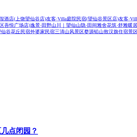
l庭院度假酒店(上饶望仙谷店)
友客·Villa庭院民宿(望仙谷景区店)
友客·Vi
区吾悦广场店)
逸景·田野山川｜望仙山隐·田间雅舍
花筑·舒雅暖居
望仙谷花丘民宿
外婆家民宿
三清山风景区
婺源
铅山
敖汉旗
住宿
景
区几点闭园？