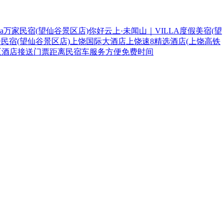
lla万家民宿(望仙谷景区店)
你好
云上·未闻山｜VILLA度假美宿(望
民宿(望仙谷景区店)
上饶国际大酒店
上饶速8精选酒店(上饶高铁
区
酒店
接送
门票
距离
民宿
车
服务
方便
免费
时间