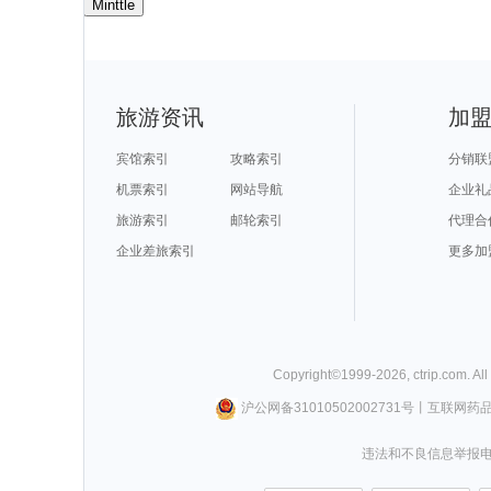
Minttle
旅游资讯
加
宾馆索引
攻略索引
分销联
机票索引
网站导航
企业礼
旅游索引
邮轮索引
代理合
企业差旅索引
更多加
Copyright©
1999-
2026
,
ctrip.com
. Al
沪公网备31010502002731号
丨
互联网药
违法和不良信息举报电话0