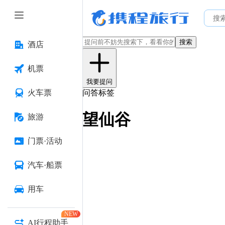
搜索
酒店
机票
我要提问
火车票
问答标签
望仙谷
旅游
门票·活动
汽车·船票
用车
NEW
AI行程助手