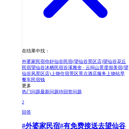
在结果中找：
外婆家民宿
你好
仙谷民宿(望仙谷景区店)
望仙谷花丘
民宿
望仙谷沐栖民宿
谷溪雅舍 · 云间山景度假美宿(望
仙谷风景区店)
上饶
住宿
景区
景点
酒店
服务
上饶站
早
餐
车
民宿
钱
更多
热门问题
最新问题
待回答问题
2
回答
#外婆家民宿#有免费接送去望仙谷