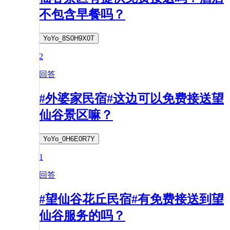
不包含早餐吗？
YoYo_8S0H9X0T
2
回答
#外婆家民宿#这边可以免费接送望
仙谷景区嘛？
YoYo_0H6E0R7Y
1
回答
#望仙谷花丘民宿#有免费接送到望
仙谷服务的吗？