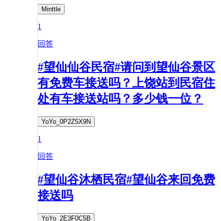
Minttle
1
回答
#望仙仙谷民宿#请问到望仙谷景区
有免费车接送吗？上饶站到民宿住
处有车接送站吗？多少钱一位？
YoYo_0P2Z5X9N
1
回答
#望仙谷沐栖民宿#望仙谷来回免费
接送吗
YoYo_2E3F0C5B