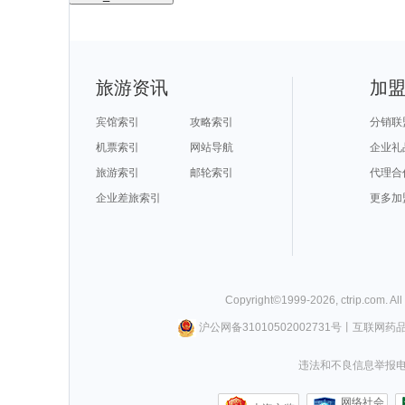
旅游资讯
加
宾馆索引
攻略索引
分销联
机票索引
网站导航
企业礼
旅游索引
邮轮索引
代理合
企业差旅索引
更多加
Copyright©
1999-
2026
,
ctrip.com
. Al
沪公网备31010502002731号
丨
互联网药
违法和不良信息举报电话0
网络社会