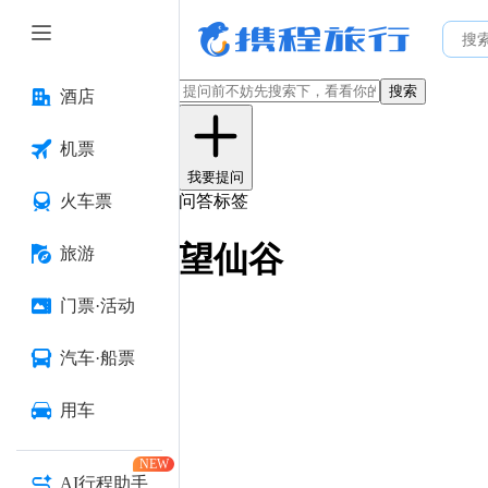
搜索
酒店
机票
我要提问
火车票
问答标签
望仙谷
旅游
门票·活动
汽车·船票
用车
NEW
AI行程助手