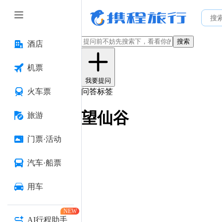
搜索
酒店
机票
我要提问
火车票
问答标签
望仙谷
旅游
门票·活动
汽车·船票
用车
NEW
AI行程助手