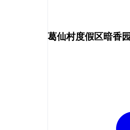
葛仙村度假区暗香