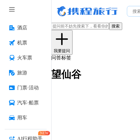
搜索
酒店
机票
我要提问
火车票
问答标签
望仙谷
旅游
门票·活动
汽车·船票
用车
NEW
AI行程助手