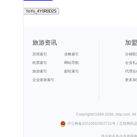
YoYo_4Y0R0D2S
旅游资讯
加
宾馆索引
攻略索引
分销联
机票索引
网站导航
企业礼
旅游索引
邮轮索引
代理合
企业差旅索引
更多加
Copyright©
1999-
2026
,
ctrip.com
. Al
沪公网备31010502002731号
丨
互联网药
违法和不良信息举报电话0