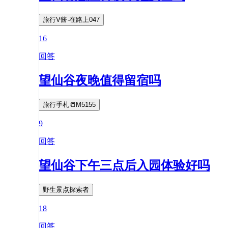
旅行V酱·在路上047
16
回答
望仙谷夜晚值得留宿吗
旅行手札📒M5155
9
回答
望仙谷下午三点后入园体验好吗
野生景点探索者
18
回答