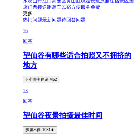
水
灵山
丹江口
高要区
灵山胜境
延长
敖汉旗
住宿
景区
酒
店
门票
接送
距离
车
民宿
方便
服务
免费
更多
热门问题
最新问题
待回答问题
16
回答
望仙谷有哪些适合拍照又不拥挤的
地方
✨小游侠在途·M62
13
回答
望仙谷夜景拍摄最佳时间
步履不停·1031🧳