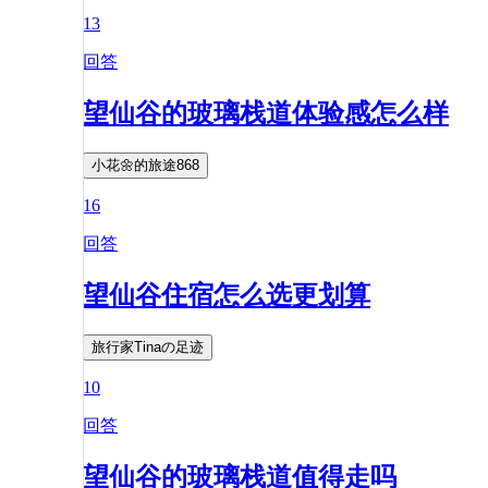
13
回答
望仙谷的玻璃栈道体验感怎么样
小花🌼的旅途868
16
回答
望仙谷住宿怎么选更划算
旅行家Tinaの足迹
10
回答
望仙谷的玻璃栈道值得走吗