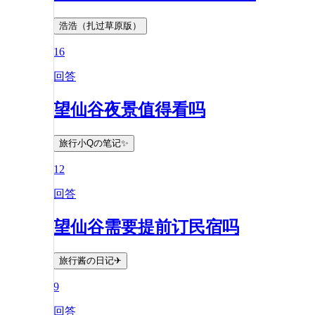
浩浩（扎过草原版）
16
回答
望仙谷夜景值得看吗
旅行小Qの笔记✨
12
回答
望仙谷需要提前订民宿吗
旅行酱の日记✈
9
回答