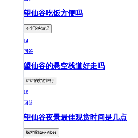
望仙谷吃饭方便吗
✈️小飞侠游记
14
回答
望仙谷的悬空栈道好走吗
诺诺的穷游旅行
18
回答
望仙谷夜景最佳观赏时间是几点
探索蔻lita✈️Vibes