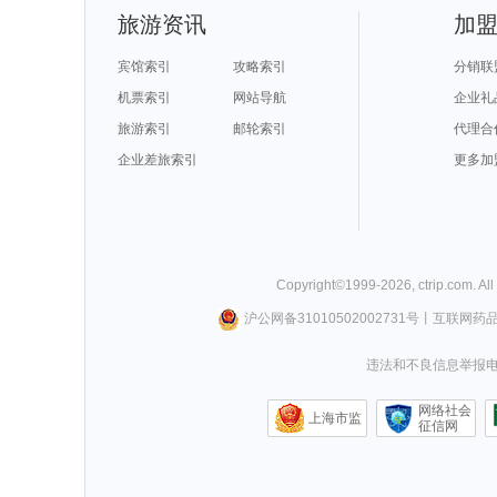
旅游资讯
加
宾馆索引
攻略索引
分销联
机票索引
网站导航
企业礼
旅游索引
邮轮索引
代理合
企业差旅索引
更多加
Copyright©
1999-
2026
,
ctrip.com
. Al
沪公网备31010502002731号
丨
互联网药
违法和不良信息举报电话0
网络社会
上海市监
征信网