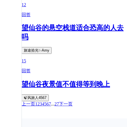
12
回答
望仙谷的悬空栈道适合恐高的人去
吗
旅途拾光✨Amy
15
回答
望仙谷夜景值不值得等到晚上
🍃风旅人4567
上一页
1
2
3
4
5
6
7
...
27
下一页