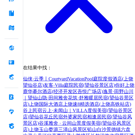
在结果中找：
仙侠·云季丨CourtyardVacationPool庭院度假酒店(上饶
望仙谷店)
友客·Villa庭院民宿(望仙谷景区店)
你好
上饶
鹿华摹尔酒店(经济开发区吾悦广场店)
逸景·田野山川
｜望仙山隐·田间雅舍
花筑·舒雅暖居民宿(望仙谷景区
店)
上饶国际大酒店
上饶速8精选酒店(上饶高铁站店)
谷上民宿
云上·未闻山｜VILLA度假美宿(望仙谷景区
店)
望仙谷花丘民宿
外婆家民宿
相逢居民宿(望仙谷风
景区店)
谷溪雅舍 · 云间山景度假美宿(望仙谷风景区
店)
上饶
玉山
婺源
三清山风景区
铅山
白沙
景德镇
六盘