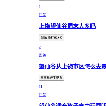
1
回答
上饶望仙谷周末人多吗
阳光·旅行家☀️K
2
回答
望仙谷从上饶市区怎么去
童童旅行手记📔
11
回答
望仙谷适合孩子自由玩耍