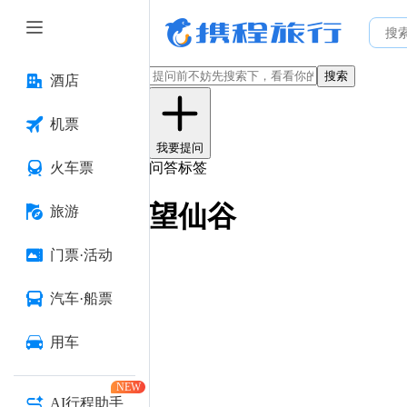
搜索
酒店
机票
我要提问
火车票
问答标签
望仙谷
旅游
门票·活动
汽车·船票
用车
NEW
AI行程助手