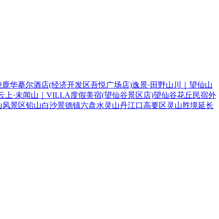
饶鹿华摹尔酒店(经济开发区吾悦广场店)
逸景·田野山川｜望仙山
云上·未闻山｜VILLA度假美宿(望仙谷景区店)
望仙谷花丘民宿
外
山风景区
铅山
白沙
景德镇
六盘水
灵山
丹江口
高要区
灵山胜境
延长