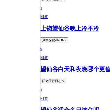
1
回答
上饶望仙谷晚上冷不冷
风中探秘-9968🎒
9
回答
望仙谷白天和夜晚哪个更
阳光旅行日志☀
1
回答