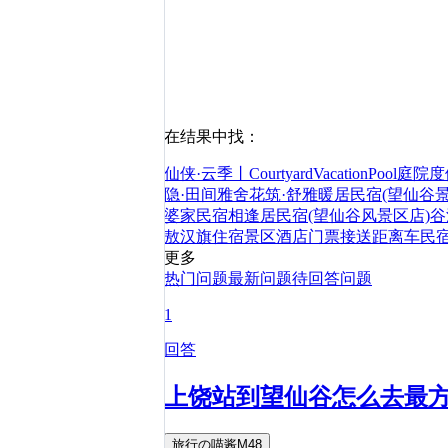
在结果中找：
仙侠·云季丨CourtyardVacationPoo
隐·田间雅舍
花筑·舒雅暖居民宿(望仙谷景
婆家民宿
相逢居民宿(望仙谷风景区店)
谷
敖汉旗
住宿
景区
酒店
门票
接送
距离
车
民
更多
热门问题
最新问题
待回答问题
1
回答
上饶站到望仙谷怎么去最
旅行の喵酱M48