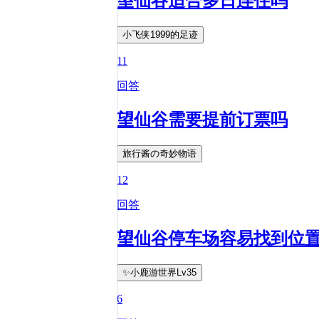
望仙谷适合多日连住吗
小飞侠1999的足迹
11
回答
望仙谷需要提前订票吗
旅行酱の奇妙物语
12
回答
望仙谷停车场容易找到位
✨小鹿游世界Lv35
6