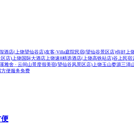
l庭院度假酒店(上饶望仙谷店)
友客·Villa庭院民宿(望仙谷景区店)
你好
上
区店)
上饶国际大酒店
上饶速8精选酒店(上饶高铁站店)
谷上民宿
溪雅舍 · 云间山景度假美宿(望仙谷风景区店)
上饶
玉山
婺源
三清
宿
方便
服务
免费
方便