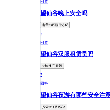
回答
望仙谷晚上安全吗
老黄の环游日记🍃
2
回答
望仙谷汉服租赁贵吗
✨旅行·手账菌
7
回答
望仙谷夜游有哪些安全注
探索者✈️张巡Go