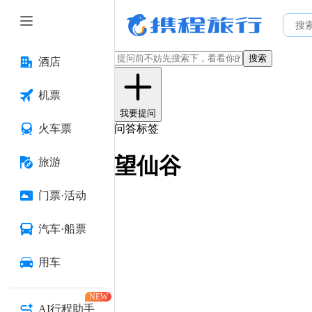
搜索
酒店
机票
我要提问
火车票
问答标签
望仙谷
旅游
门票·活动
汽车·船票
用车
NEW
AI行程助手