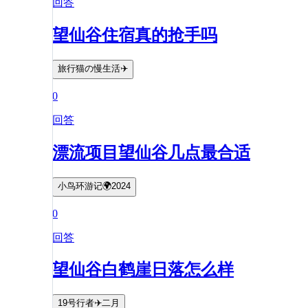
回答
望仙谷住宿真的抢手吗
旅行猫の慢生活✈️
0
回答
漂流项目望仙谷几点最合适
小鸟环游记🌍2024
0
回答
望仙谷白鹤崖日落怎么样
19号行者✈️二月