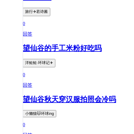
旅行✈️若诗酱
0
回答
望仙谷的手工米粉好吃吗
洋鲑鲑·环球记✈️
0
回答
望仙谷秋天穿汉服拍照会冷吗
小懒猫🐱环球ing
0