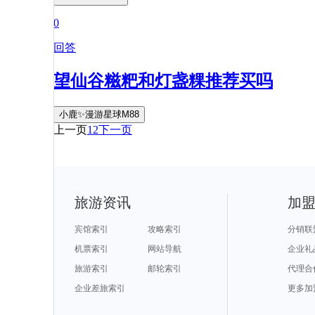
0
回答
望仙谷糍粑和灯盏粿推荐买吗
小鹿✨漫游星球M88
上一页
1
2
下一页
旅游资讯
加
宾馆索引
攻略索引
分销联
机票索引
网站导航
企业礼
旅游索引
邮轮索引
代理合
企业差旅索引
更多加