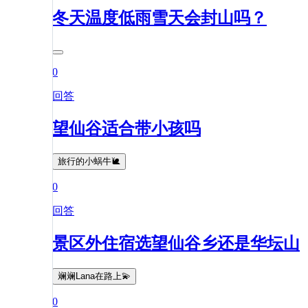
冬天温度低雨雪天会封山吗？
0
回答
望仙谷适合带小孩吗
旅行的小蜗牛🐌
0
回答
景区外住宿选望仙谷乡还是华坛山
斓斓Lana在路上💫
0