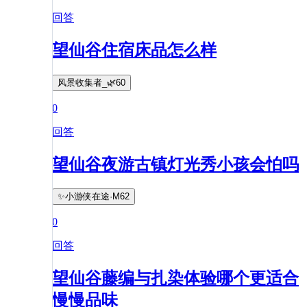
回答
望仙谷住宿床品怎么样
风景收集者_🌿60
0
回答
望仙谷夜游古镇灯光秀小孩会怕吗
✨小游侠在途·M62
0
回答
望仙谷藤编与扎染体验哪个更适合
慢慢品味