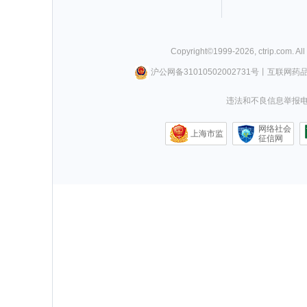
Copyright©
1999-
2026
,
ctrip.com
. Al
沪公网备31010502002731号
丨
互联网药
违法和不良信息举报电话0
网络社会
上海市监
征信网