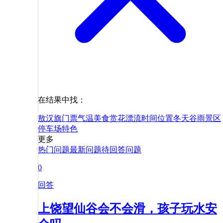
在结果中找：
敖汉旗
门票
气温
美食
赏花
漂流
时间
位置
冬天
谷雨
景区
停车场
特色
更多
热门问题
最新问题
待回答问题
0
回答
上饶望仙谷会不会滑，孩子玩水安