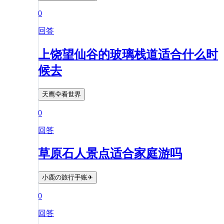
0
回答
上饶望仙谷的玻璃栈道适合什么时
候去
天鹰🦅看世界
0
回答
草原石人景点适合家庭游吗
小鹿の旅行手账✈
0
回答