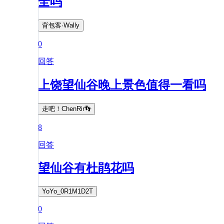
全吗
背包客·Wally
0
回答
上饶望仙谷晚上景色值得一看吗
走吧！ChenRir👣
8
回答
望仙谷有杜鹃花吗
YoYo_0R1M1D2T
0