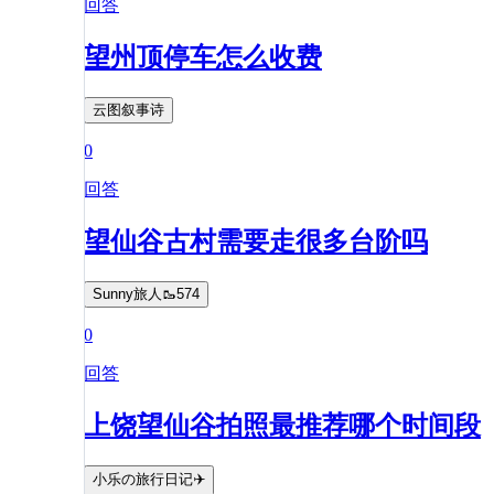
回答
望州顶停车怎么收费
云图叙事诗
0
回答
望仙谷古村需要走很多台阶吗
Sunny旅人🥾574
0
回答
上饶望仙谷拍照最推荐哪个时间段
小乐の旅行日记✈️