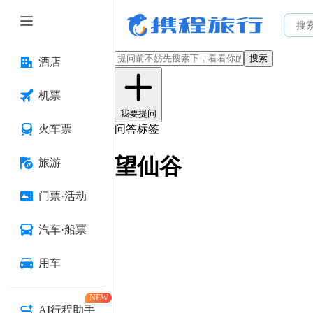
搜索
酒店
机票
我要提问
火车票
问答标签
望仙谷
旅游
门票·活动
汽车·船票
用车
NEW
AI行程助手