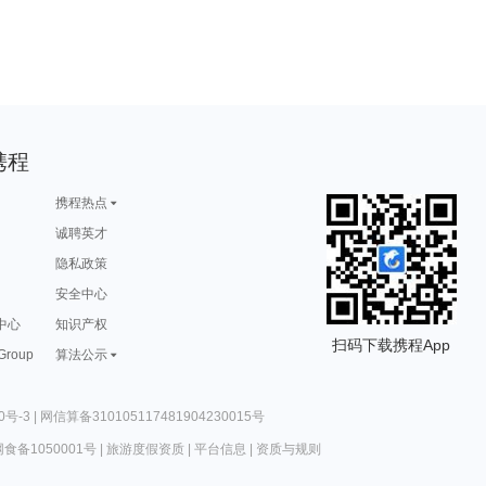
携程
携程热点
诚聘英才
隐私政策
安全中心
中心
知识产权
扫码下载携程App
 Group
算法公示
0号-3
|
网信算备310105117481904230015号
食备1050001号
|
旅游度假资质
|
平台信息
|
资质与规则