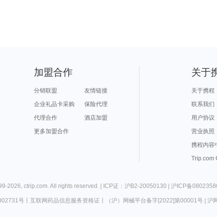
加盟合作
关于
分销联盟
友情链接
关于携程
企业礼品卡采购
保险代理
联系我们
代理合作
酒店加盟
用户协议
更多加盟合作
营业执照
携程内容
Trip.com
99-
2026
,
ctrip.com
. All rights reserved. |
ICP证：沪B2-20050130
|
沪ICP备0802358
02731号
丨
互联网药品信息服务资格证
丨
（沪）网械平台备字[2022]第00001号
|
沪网