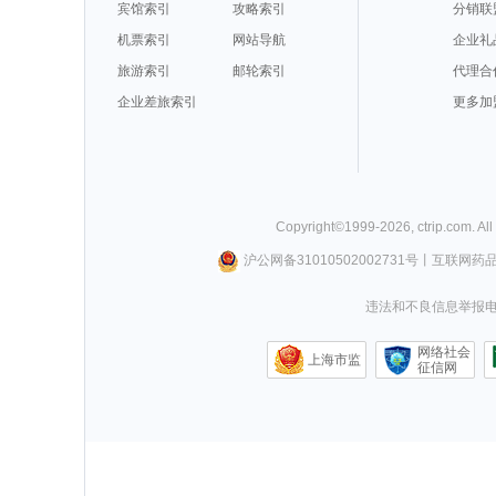
宾馆索引
攻略索引
分销联
机票索引
网站导航
企业礼
旅游索引
邮轮索引
代理合
企业差旅索引
更多加
Copyright©
1999-
2026
,
ctrip.com
. Al
沪公网备31010502002731号
丨
互联网药
违法和不良信息举报电话0
网络社会
上海市监
征信网