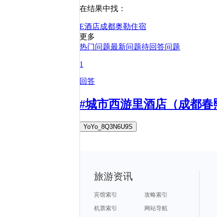
在结果中找：
E酒店
成都
奥勒
住宿
更多
热门问题
最新问题
待回答问题
1
回答
#城市西游里酒店（成都春熙路天府广场店
YoYo_8Q3N6U9S
旅游资讯
宾馆索引
攻略索引
机票索引
网站导航