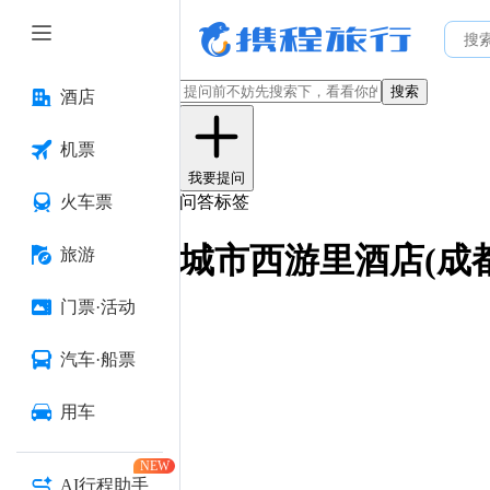
搜索
酒店
机票
我要提问
火车票
问答标签
城市西游里酒店(成
旅游
门票·活动
汽车·船票
用车
NEW
AI行程助手