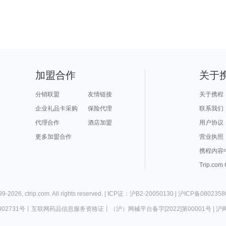
加盟合作
关于
分销联盟
友情链接
关于携程
企业礼品卡采购
保险代理
联系我们
代理合作
酒店加盟
用户协议
更多加盟合作
营业执照
携程内容
Trip.com
99-
2026
,
ctrip.com
. All rights reserved. |
ICP证：沪B2-20050130
|
沪ICP备0802358
02731号
丨
互联网药品信息服务资格证
丨
（沪）网械平台备字[2022]第00001号
|
沪网