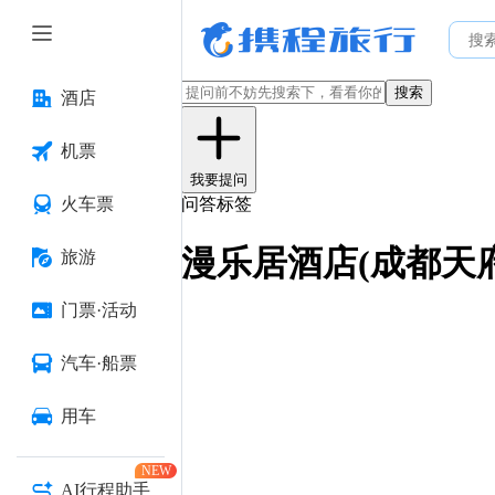
搜索
酒店
机票
我要提问
火车票
问答标签
漫乐居酒店(成都天
旅游
门票·活动
汽车·船票
用车
NEW
AI行程助手