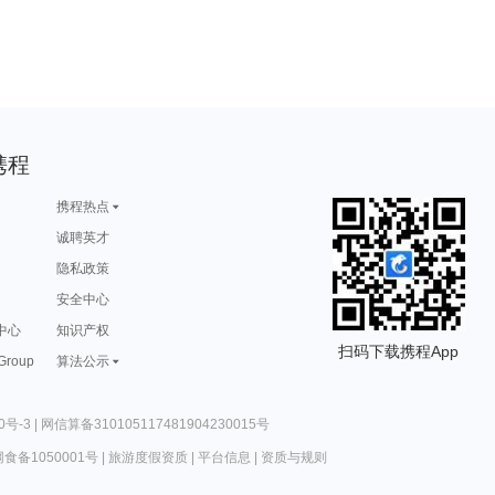
携程
携程热点
诚聘英才
隐私政策
安全中心
中心
知识产权
扫码下载携程App
 Group
算法公示
0号-3
|
网信算备310105117481904230015号
食备1050001号
|
旅游度假资质
|
平台信息
|
资质与规则