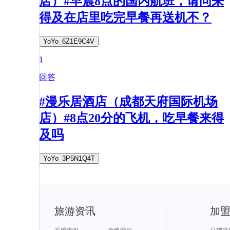
店）#早晨8点的国内航班，请问来
得及在店里吃完早餐再送机不？
YoYo_6Z1E9C4V
1
回答
#漫乐居酒店（成都天府国际机场
店）#8点20分的飞机，吃早餐来得
及吗
YoYo_3P5N1Q4T
旅游资讯
加