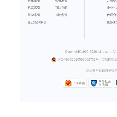
宾馆索引
攻略索引
分销联
机票索引
网站导航
企业礼
旅游索引
邮轮索引
代理合
企业差旅索引
更多加
Copyright©
1999-
2026
,
ctrip.com
. Al
沪公网备31010502002731号
丨
互联网药
违法和不良信息举报电话0
网络社会
上海市监
征信网