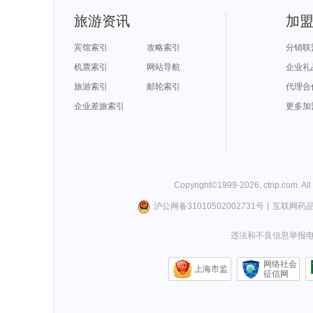
旅游资讯
加
宾馆索引
攻略索引
分销联
机票索引
网站导航
企业礼
旅游索引
邮轮索引
代理合
企业差旅索引
更多加
Copyright©
1999-
2026
,
ctrip.com
. Al
沪公网备31010502002731号
丨
互联网药
违法和不良信息举报电话0
网络社会
上海市监
征信网