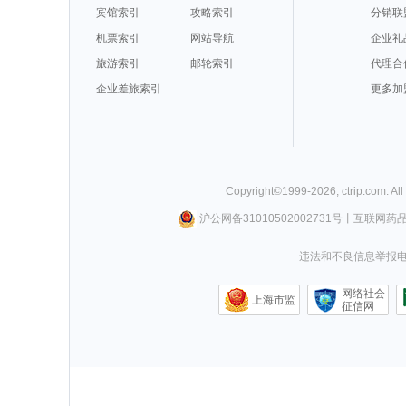
宾馆索引
攻略索引
分销联
机票索引
网站导航
企业礼
旅游索引
邮轮索引
代理合
企业差旅索引
更多加
Copyright©
1999-
2026
,
ctrip.com
. Al
沪公网备31010502002731号
丨
互联网药
违法和不良信息举报电话0
网络社会
上海市监
征信网