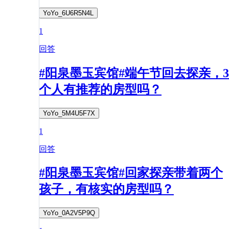
YoYo_6U6R5N4L
1
回答
#阳泉墨玉宾馆#端午节回去探亲，3
个人有推荐的房型吗？
YoYo_5M4U5F7X
1
回答
#阳泉墨玉宾馆#回家探亲带着两个
孩子，有核实的房型吗？
YoYo_0A2V5P9Q