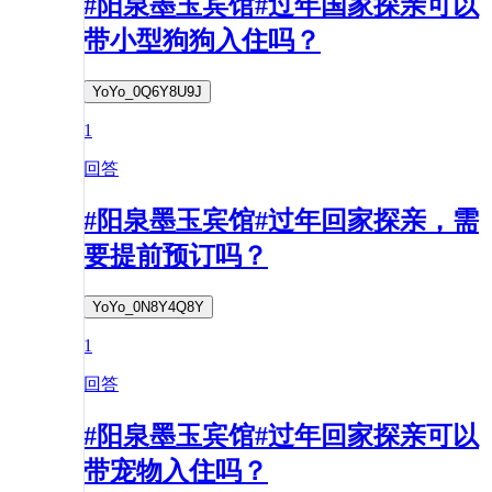
#阳泉墨玉宾馆#过年国家探亲可以
带小型狗狗入住吗？
YoYo_0Q6Y8U9J
1
回答
#阳泉墨玉宾馆#过年回家探亲，需
要提前预订吗？
YoYo_0N8Y4Q8Y
1
回答
#阳泉墨玉宾馆#过年回家探亲可以
带宠物入住吗？