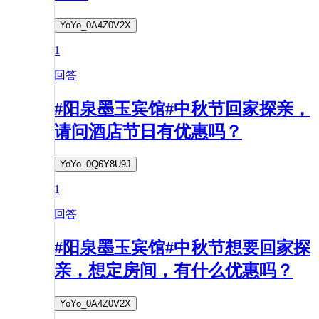
YoYo_0A4Z0V2X
1
回答
#阳泉墨玉宾馆#中秋节回家探亲，
请问酒店节日有优惠吗？
YoYo_0Q6Y8U9J
1
回答
#阳泉墨玉宾馆#中秋节想要回家探
亲，想定房间，有什么优惠吗？
YoYo_0A4Z0V2X