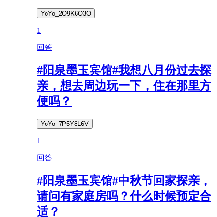
YoYo_2O9K6Q3Q
1
回答
#阳泉墨玉宾馆#我想八月份过去探
亲，想去周边玩一下，住在那里方
便吗？
YoYo_7P5Y8L6V
1
回答
#阳泉墨玉宾馆#中秋节回家探亲，
请问有家庭房吗？什么时候预定合
适？