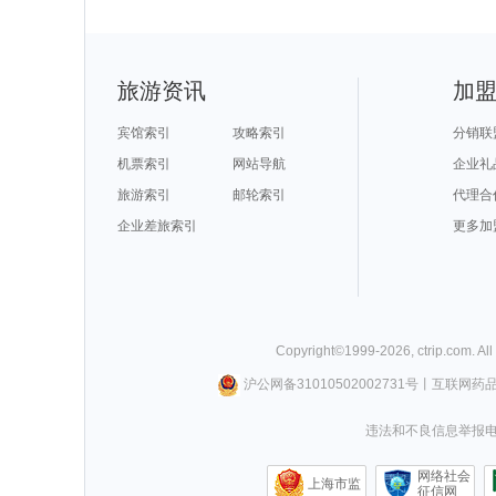
旅游资讯
加
宾馆索引
攻略索引
分销联
机票索引
网站导航
企业礼
旅游索引
邮轮索引
代理合
企业差旅索引
更多加
Copyright©
1999-
2026
,
ctrip.com
. Al
沪公网备31010502002731号
丨
互联网药
违法和不良信息举报电话0
网络社会
上海市监
征信网