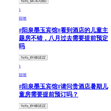
YoYo_9X7A7O0O
1
回答
#阳泉墨玉宾馆#看到酒店的儿童主
题房不错，八月过去需要提前预定
吗
YoYo_8Y4B1E2Z
1
回答
#阳泉墨玉宾馆#请问贵酒店暑期儿
童房需要提前预订吗？
YoYo_8Y4B1E2Z