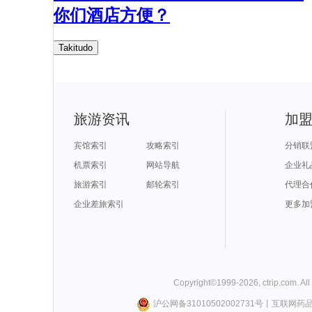
你们酒店方便？
Takitudo
旅游资讯
加
宾馆索引
攻略索引
分销联
机票索引
网站导航
企业礼
旅游索引
邮轮索引
代理合
企业差旅索引
更多加
Copyright©
1999-
2026
,
ctrip.com
. Al
沪公网备31010502002731号
丨
互联网药