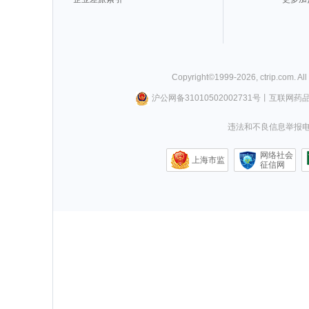
Copyright©
1999-
2026
,
ctrip.com
. Al
沪公网备31010502002731号
丨
互联网药
违法和不良信息举报电话0
网络社会
上海市监
征信网