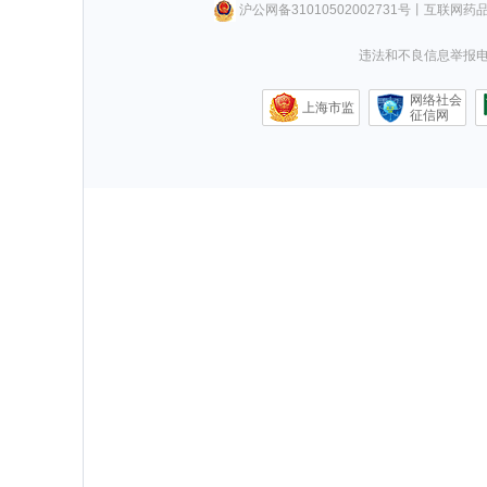
沪公网备31010502002731号
丨
互联网药
违法和不良信息举报电话0
网络社会
上海市监
征信网