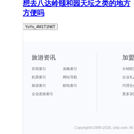
想去八达岭颐和园天坛之类的地方
方便吗
YoYo_4M1T1N6T
旅游资讯
加
宾馆索引
攻略索引
分销联
机票索引
网站导航
企业礼
旅游索引
邮轮索引
代理合
企业差旅索引
更多加
Copyright©
1999-
2026
,
ctrip.com
. Al