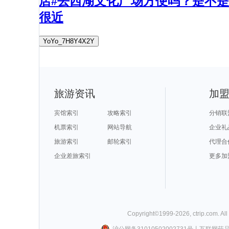
店#去西湖文化广场方便吗？是不是
很近
YoYo_7H8Y4X2Y
旅游资讯
加
宾馆索引
攻略索引
分销联
机票索引
网站导航
企业礼
旅游索引
邮轮索引
代理合
企业差旅索引
更多加
Copyright©
1999-
2026
,
ctrip.com
. Al
沪公网备31010502002731号
丨
互联网药