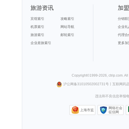
旅游资讯
加
宾馆索引
攻略索引
分销联
机票索引
网站导航
企业礼
旅游索引
邮轮索引
代理合
企业差旅索引
更多加
Copyright©
1999-
2026
,
ctrip.com
. Al
沪公网备31010502002731号
丨
互联网药
违法和不良信息举报电话0
网络社会
上海市监
征信网