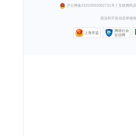
沪公网备31010502002731号
丨
互联网药
违法和不良信息举报电话0
网络社会
上海市监
征信网