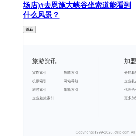
场店)#去恩施大峡谷坐索道能看到
什么风景？
鉞萩
旅游资讯
加
宾馆索引
攻略索引
分销联
机票索引
网站导航
企业礼
旅游索引
邮轮索引
代理合
企业差旅索引
更多加
Copyright©
1999-
2026
,
ctrip.com
. Al