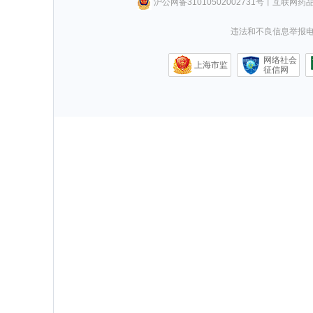
沪公网备31010502002731号
丨
互联网药
违法和不良信息举报电话0
网络社会
上海市监
征信网