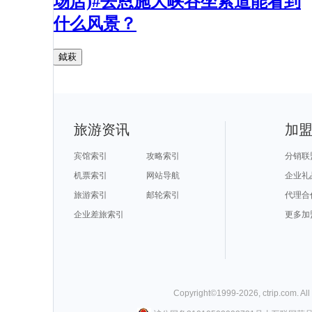
场店)#去恩施大峡谷坐索道能看到
什么风景？
鉞萩
旅游资讯
加
宾馆索引
攻略索引
分销联
机票索引
网站导航
企业礼
旅游索引
邮轮索引
代理合
企业差旅索引
更多加
Copyright©
1999-
2026
,
ctrip.com
. Al