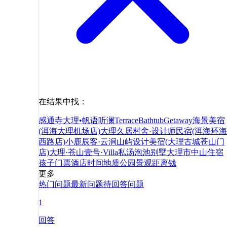
在结果中找：
感通寺
大理•帆语听澜TerraceBathtubGetaway海景美宿
(洱海大理机场店)
大理久居村舍·设计师民宿(洱海环海
西路店)
小鹿辰客·云涧山屿设计美宿(大理古城苍山门
店)
大理·苍山壹号·Villa私汤泡池别墅
大理市
中山
住宿
孩子
门票
酒店
时间
地质公园
景观
距离
钱
更多
热门问题
最新问题
待回答问题
1
回答