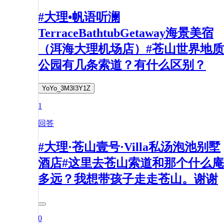
#大理•帆语听澜
TerraceBathtubGetaway海景美宿
（洱海大理机场店）#苍山世界地质
公园有几条索道？有什么区别？
YoYo_3M3I3Y1Z
1
回答
#大理·苍山壹号·Villa私汤泡池别墅
酒店#这里去苍山索道和那个什么庵
多远？我想带孩子走走苍山。谢谢
0