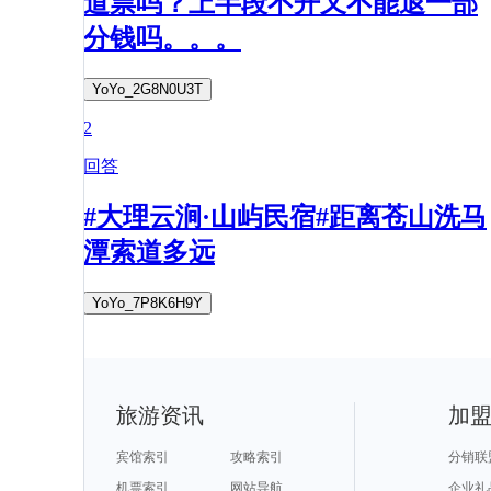
道票吗？上半段不开又不能退一部
分钱吗。。。
YoYo_2G8N0U3T
2
回答
#大理云涧·山屿民宿#距离苍山洗马
潭索道多远
YoYo_7P8K6H9Y
旅游资讯
加
宾馆索引
攻略索引
分销联
机票索引
网站导航
企业礼