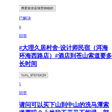
携爱旅游蓝猫慧稳稳的
已解决
0
回答
#大理久居村舍·设计师民宿（洱海
环海西路店）#酒店到苍山索道要多
长时间
YoYo_9T6Y6X2H
5
回答
请问可以买下山到中山的洗马潭索