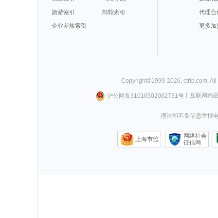
旅游索引
邮轮索引
代理合
企业差旅索引
更多加
Copyright©
1999-
2026
,
ctrip.com
. Al
沪公网备31010502002731号
丨
互联网药
违法和不良信息举报电话0
网络社会
上海市监
征信网