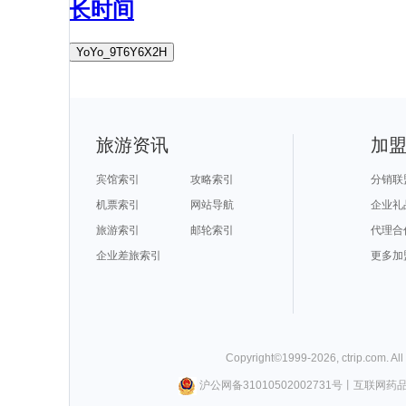
长时间
YoYo_9T6Y6X2H
旅游资讯
加
宾馆索引
攻略索引
分销联
机票索引
网站导航
企业礼
旅游索引
邮轮索引
代理合
企业差旅索引
更多加
Copyright©
1999-
2026
,
ctrip.com
. Al
沪公网备31010502002731号
丨
互联网药