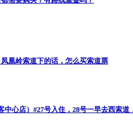
，凤凰岭索道下的话，怎么买索道票
客中心店）#27号入住，28号一早去西索