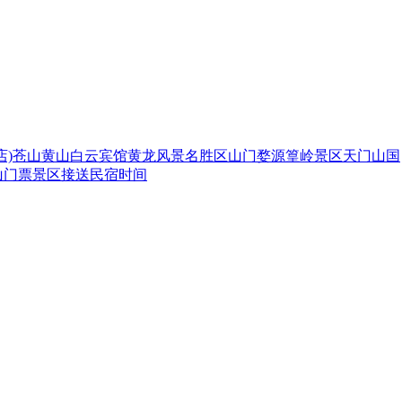
)
苍山
黄山白云宾馆
黄龙风景名胜区
山门
婺源篁岭景区
天门山国
山
门票
景区
接送
民宿
时间