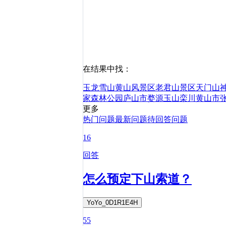
在结果中找：
玉龙雪山
黄山风景区
老君山景区
天门山
家森林公园
庐山市
婺源
玉山
栾川
黄山市
更多
热门问题
最新问题
待回答问题
16
回答
怎么预定下山索道？
YoYo_0D1R1E4H
55