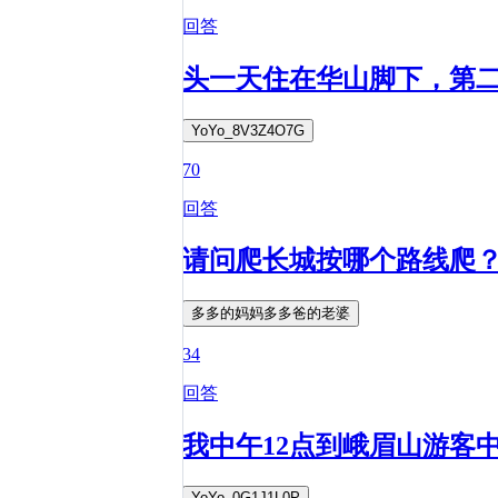
回答
头一天住在华山脚下，第
YoYo_8V3Z4O7G
70
回答
请问爬长城按哪个路线爬
多多的妈妈多多爸的老婆
34
回答
我中午12点到峨眉山游客
YoYo_0G1J1L0P