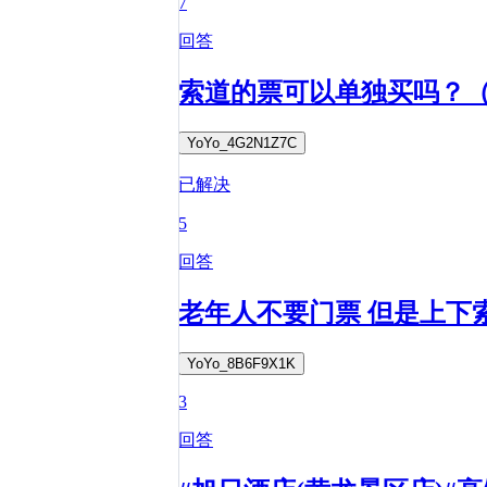
7
回答
索道的票可以单独买吗？
YoYo_4G2N1Z7C
已解决
5
回答
老年人不要门票 但是上下
YoYo_8B6F9X1K
3
回答