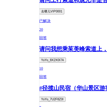
去哪儿VIP0001
已解决
20
回答
请问我想乘茱萸峰索道上
YoYo_8X2X0I7A
10
回答
#径揽山民宿（华山景区游
YoYo_7U2F8Z0I