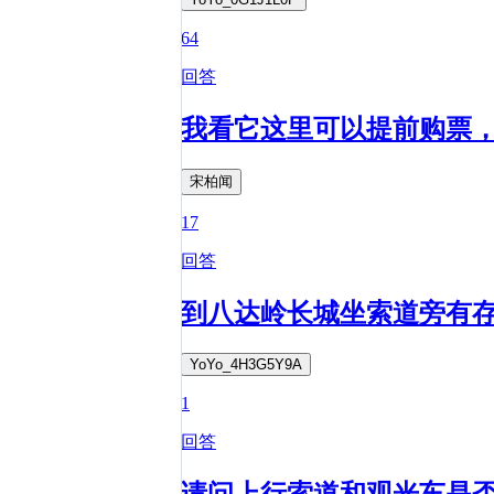
64
回答
我看它这里可以提前购票
宋柏闻
17
回答
到八达岭长城坐索道旁有
YoYo_4H3G5Y9A
1
回答
请问上行索道和观光车是