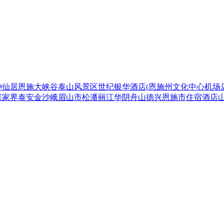
神仙居
恩施大峡谷
泰山风景区
世纪银华酒店(恩施州文化中心机场店
张家界
泰安
金沙
峨眉山市
松潘
丽江
华阴
舟山
德兴
恩施市
住宿
酒店