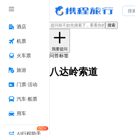
搜索
酒店
机票
我要提问
火车票
问答标签
八达岭索道
旅游
门票·活动
汽车·船票
用车
NEW
AI行程助手